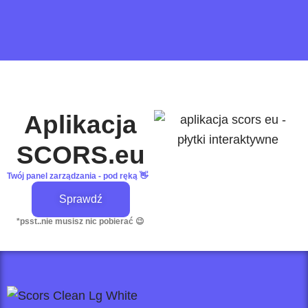
Aplikacja
SCORS.eu
Twój panel zarządzania - pod ręką 👋
Sprawdź
*psst..nie musisz nic pobierać 😉