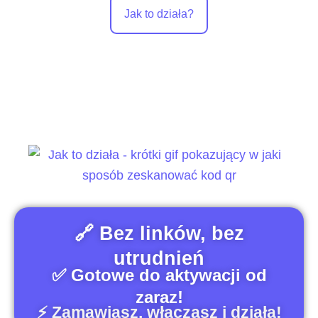
Jak to działa?
🔗 Bez linków, bez
utrudnień
✅ Gotowe do aktywacji od
zaraz!
⚡️ Zamawiasz, włączasz i działa!