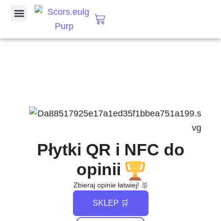
Przejdź
Jak to działa?
Cart
do
treści
Płytki QR i NFC do
opinii
Zbieraj opinie łatwiej! 🥇
SKLEP 🛒