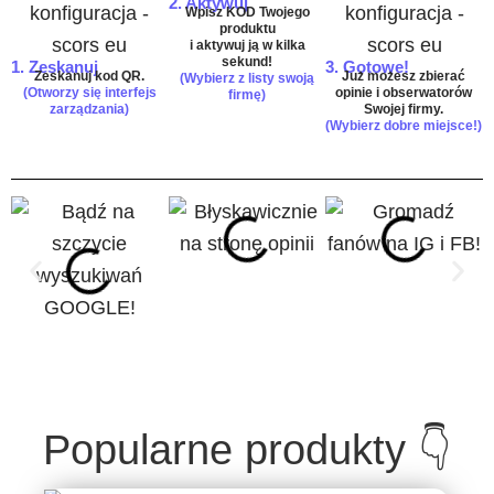
2. Aktywuj
Wpisz KOD
Twojego
produktu
i aktywuj ją w kilka
sekund!
1. Zeskanuj
3. Gotowe!
Zeskanuj
kod QR
.
Już
możesz zbierać
(Wybierz z listy swoją
(Otworzy się interfejs
opinie i obserwatorów
firmę)
zarządzania)
Swojej firmy.
(Wybierz dobre miejsce!)
Popularne produkty 👇