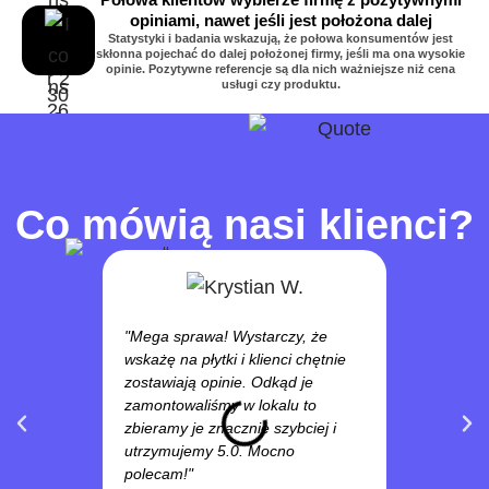
opiniami, nawet jeśli jest położona dalej
Statystyki i badania wskazują, że połowa konsumentów jest
skłonna pojechać do dalej położonej firmy, jeśli ma ona wysokie
opinie. Pozytywne referencje są dla nich ważniejsze niż cena
usługi czy produktu.
Co mówią nasi klienci?
"Mega sprawa! Wystarczy, że
wskażę na płytki i klienci chętnie
"Nakleiliśmy
zostawiają opinie. Odkąd je
stoły w nas
zamontowaliśmy w lokalu to
dobry pomys
zbieramy je znacznie szybciej i
opiniami k
utrzymujemy 5.0. Mocno
rynku trzy r
polecam!"